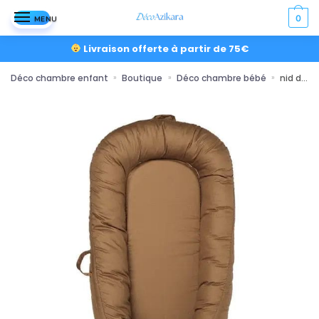
0
MENU
Livraison offerte à partir de 75€
Déco chambre enfant
Boutique
Déco chambre bébé
nid douillet pour bébé avec motifs ou uni
»
»
»