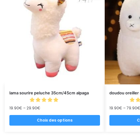
lama sourire peluche 35cm/45cm alpaga
doudou oreiller
19.90
€
–
29.90
€
19.90
€
–
79.90
Choix des options
C