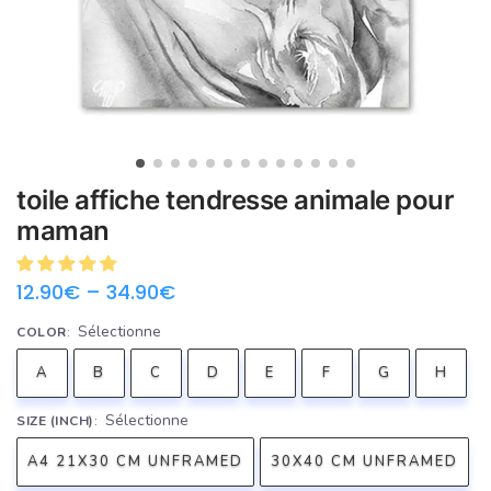
toile affiche tendresse animale pour
maman
12.90
€
–
34.90
€
Sélectionne
COLOR
:
A
B
C
D
E
F
G
H
Sélectionne
SIZE (INCH)
:
A4 21X30 CM UNFRAMED
30X40 CM UNFRAMED