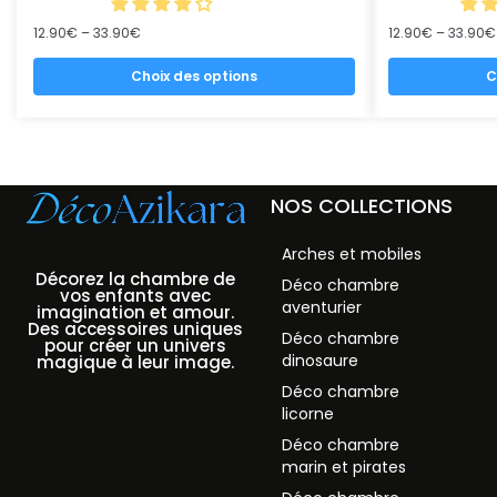
12.90
€
–
33.90
€
12.90
€
–
33.90
€
Choix des options
C
NOS COLLECTIONS
Arches et mobiles
Décorez la chambre de
Déco chambre
vos enfants avec
aventurier
imagination et amour.
Des accessoires uniques
Déco chambre
pour créer un univers
dinosaure
magique à leur image.
Déco chambre
licorne
Déco chambre
marin et pirates