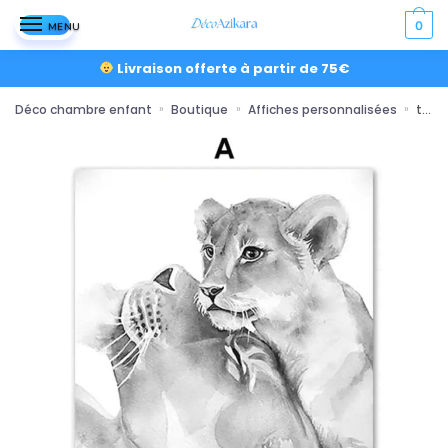
0
MENU
Livraison offerte à partir de 75€
Déco chambre enfant
Boutique
Affiches personnalisées
toile affiche tendresse animale pour maman
»
»
»