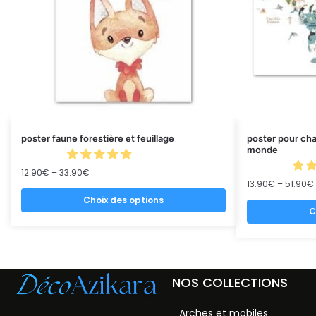
poster faune forestière et feuillage
poster pour ch
monde
12.90
€
–
33.90
€
13.90
€
–
51.90
€
Choix des options
C
NOS COLLECTIONS
Arches et mobiles