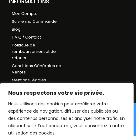
INFORMATIONS
Mon Compte
Suivre ma Commande
Blog
F.A.Q / Contact
Politique de
remboursement et de
retours
Conditions Générales de
Ventes
Mentions Légales
Plan du Site
Nous respectons votre vie privée.
Nous utilisons des cookies pour améliorer votre
expérience de navigation, diffuser des publicités ou
©Déco chambre enfant
des contenus personnalisés et analyser notre trafic. En
2026. Tout droit réservés.
cliquant sur « Tout accepter », vous consentez à notre
utilisation des cookies.