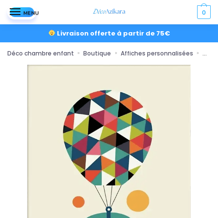
0
MENU
Livraison offerte à partir de 75€
Déco chambre enfant
Boutique
Affiches personnalisées
placa
»
»
»