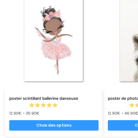
poster scintillant ballerine danseuse
poster de photo
12.90
€
–
35.90
€
12.90
€
–
46.90
Choix des options
C