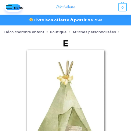
0
MENU
Livraison offerte à partir de 75€
Déco chambre enfant
Boutique
Affiches personnalisées
poste
»
»
»