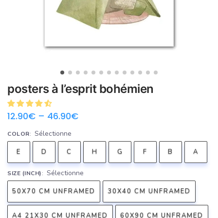
posters à l’esprit bohémien
12.90
€
–
46.90
€
Sélectionne
COLOR
:
E
D
C
H
G
F
B
A
Sélectionne
SIZE (INCH)
:
50X70 CM UNFRAMED
30X40 CM UNFRAMED
A4 21X30 CM UNFRAMED
60X90 CM UNFRAMED