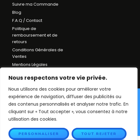
Suivre ma Commande
Blog
F.A.Q / Contact
Politique de
remboursement et de
retours
Conditions Générales de
Ventes
Mentions Légales
Plan du Site
Nous respectons votre vie privée.
Nous utilisons des cookies pour améliorer votre
expérience de navigation, diffuser des publicités ou
©Déco chambre enfant
des contenus personnalisés et analyser notre trafic. En
2026. Tout droit réservés.
cliquant sur « Tout accepter », vous consentez à notre
utilisation des cookies.
PERSONNALISER
TOUT REJETER