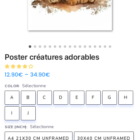
Poster créatures adorables
12.90
€
–
34.90
€
Sélectionne
COLOR
:
A
B
C
D
E
F
G
H
I
J
Sélectionne
SIZE (INCH)
:
A4 21X30 CM UNFRAMED
30X40 CM UNFRAMED