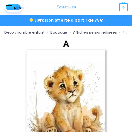
0
MENU
Livraison offerte à partir de 75€
Déco chambre enfant
Boutique
Affiches personnalisées
Poster créatures adorables
»
»
»