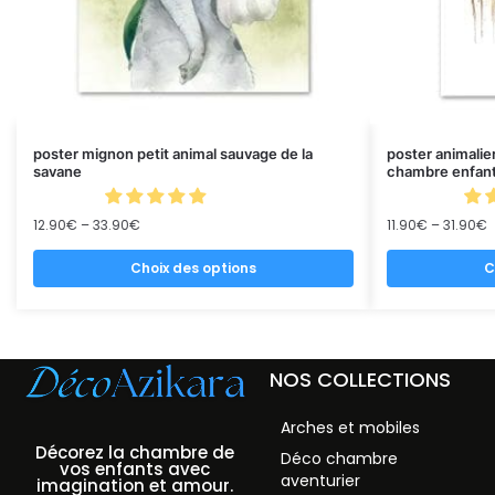
poster mignon petit animal sauvage de la
poster animalie
savane
chambre enfant
12.90
€
–
33.90
€
11.90
€
–
31.90
€
Choix des options
C
NOS COLLECTIONS
Arches et mobiles
Décorez la chambre de
Déco chambre
vos enfants avec
aventurier
imagination et amour.