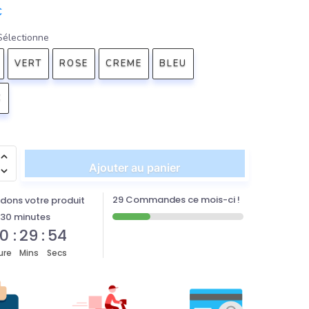
€
Sélectionne
VERT
ROSE
CREME
BLEU
C
Ajouter au panier
29 Commandes ce mois-ci !
dons votre produit
30 minutes
0
:
29
:
53
ure
Mins
Secs