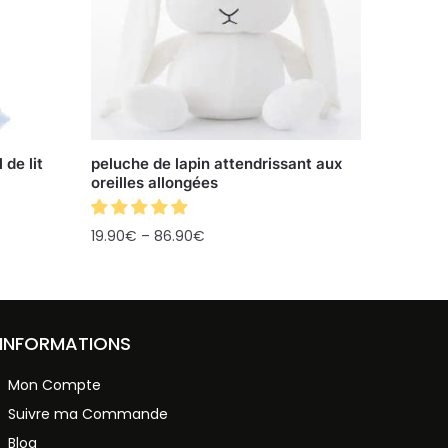
 de lit
peluche de lapin attendrissant aux
oreilles allongées
19.90
€
–
86.90
€
INFORMATIONS
Mon Compte
Suivre ma Commande
Blog