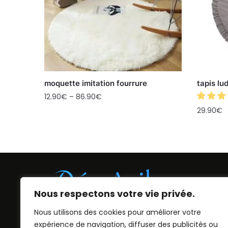
moquette imitation fourrure
tapis lu
12.90
€
–
86.90
€
29.90
€
Nous respectons votre vie privée.
Nous utilisons des cookies pour améliorer votre
Décorez la chambre de vos enfants avec
expérience de navigation, diffuser des publicités ou