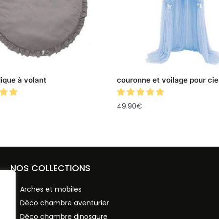
dique à volant
couronne et voilage pour ciel
49.90
€
NOS COLLECTIONS
Arches et mobiles
Déco chambre aventurier
Déco chambre dinosaure