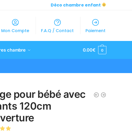
Déco chambre enfant
Mon Compte
F.A.Q / Contact
Paiement
res chambre
0.00
€
0
ge pour bébé avec
ants 120cm
verture