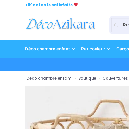
+1K enfants satisfaits
RECH
Déco chambre enfant
Par couleur
Garço
Déco chambre enfant
Boutique
Couvertures 
»
»