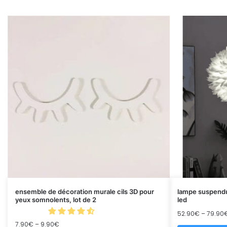
ensemble de décoration murale cils 3D pour
lampe suspendu
yeux somnolents, lot de 2
led
52.90
€
–
79.90
7.90
€
–
9.90
€