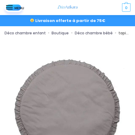
0
MENU
Livraison offerte à partir de 75€
Déco chambre enfant
Boutique
Déco chambre bébé
tapis ludique à volant
»
»
»