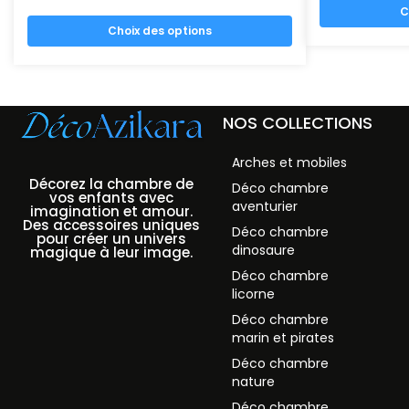
C
Choix des options
NOS COLLECTIONS
Arches et mobiles
Décorez la chambre de
Déco chambre
vos enfants avec
aventurier
imagination et amour.
Des accessoires uniques
Déco chambre
pour créer un univers
dinosaure
magique à leur image.
Déco chambre
licorne
Déco chambre
marin et pirates
Déco chambre
nature
Déco chambre