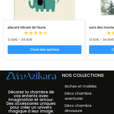
placard vibrant de faune
ours des monta
12.90
€
–
34.90
€
13.90
€
–
34.90
€
Choix des options
C
NOS COLLECTIONS
Arches et mobiles
Décorez la chambre de
Déco chambre
vos enfants avec
aventurier
imagination et amour.
Des accessoires uniques
Déco chambre
pour créer un univers
dinosaure
magique à leur image.