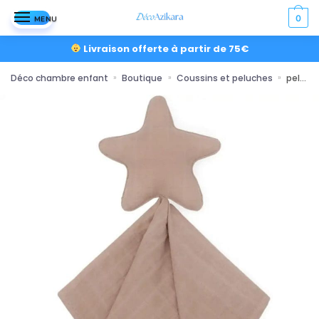
0
MENU
Livraison offerte à partir de 75€
Déco chambre enfant
Boutique
Coussins et peluches
peluche plate et personnalisable en tissu doux
»
»
»