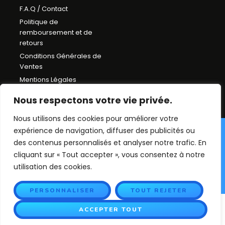
F.A.Q / Contact
Politique de
remboursement et de
retours
Conditions Générales de
Ventes
Mentions Légales
Plan du Site
Nous respectons votre vie privée.
Nous utilisons des cookies pour améliorer votre
expérience de navigation, diffuser des publicités ou
©Déco chambre enfant
des contenus personnalisés et analyser notre trafic. En
2026. Tout droit réservés.
cliquant sur « Tout accepter », vous consentez à notre
utilisation des cookies.
PERSONNALISER
TOUT REJETER
ACCEPTER TOUT