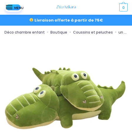
0
MENU
Livraison offerte à partir de 75€
Déco chambre enfant
Boutique
Coussins et peluches
un doudou coussin alligator 45-100 centimètres
»
»
»