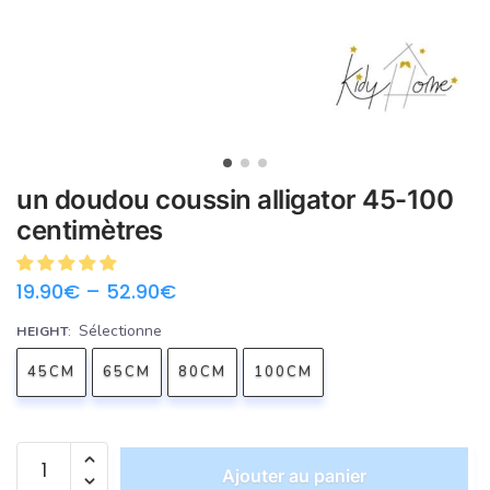
un doudou coussin alligator 45-100
centimètres
19.90
€
–
52.90
€
Sélectionne
HEIGHT
:
45CM
65CM
80CM
100CM
Ajouter au panier