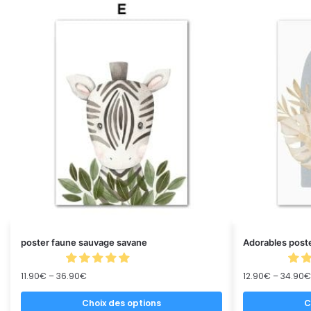
poster faune sauvage savane
Adorables poste
11.90
€
–
36.90
€
12.90
€
–
34.90
€
Choix des options
C